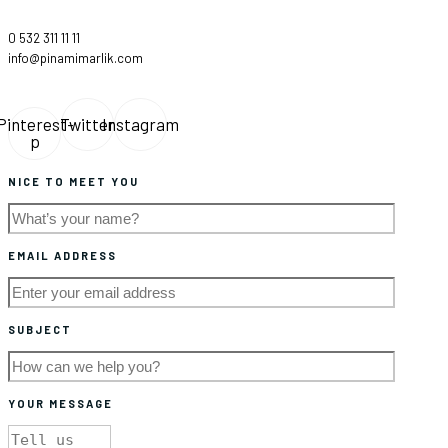
0 532 311 11 11
info@pinamimarlik.com
Pinterest-
Twitter
Instagram
p
NICE TO MEET YOU
EMAIL ADDRESS
SUBJECT
YOUR MESSAGE