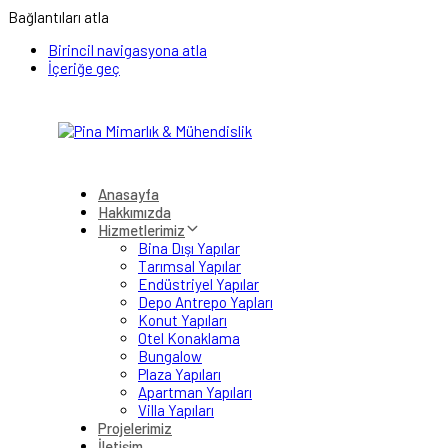
Bağlantıları atla
Birincil navigasyona atla
İçeriğe geç
Anasayfa
Hakkımızda
Hizmetlerimiz
Bina Dışı Yapılar
Tarımsal Yapılar
Endüstriyel Yapılar
Depo Antrepo Yapları
Konut Yapıları
Otel Konaklama
Bungalow
Plaza Yapıları
Apartman Yapıları
Villa Yapıları
Projelerimiz
İletişim