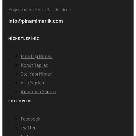
Projeniz mi var? Bize Mail Gönderin
info@pinamimarlik.com
HIZMETLERIMIZ
Bina Dışı Mimari
Konut Yapıları
Otel Yapı Mimari
Villa Yapıları
Apartman Yapıları
FOLLOW US
Facebook
Twitter