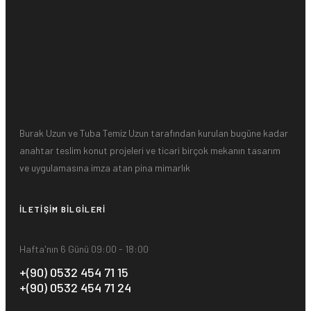
Burak Uzun ve Tuba Temiz Uzun tarafından kurulan bugüne kadar
anahtar teslim konut projeleri ve ticari birçok mekanın tasarım
ve uygulamasına imza atan pina mimarlık
İLETIŞIM BILGILERI
Hafta'nın 6 Günü 09:00 - 18:00
+(90) 0532 454 71 15
+(90) 0532 454 71 24