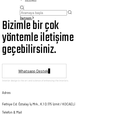
İletişim
Bizimle bir çok
yöntemle iletişime
geçebilirsiniz.
Whatsapp Destek
Interior design is the art and science of enhancing the interiors.
Adres
Fethiye Cd. Öztalay İş Mrk., K.1 D.175 İzmit / KOCAELİ
Telefon & Mail